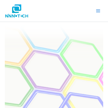
跳
Main
至
Men
主
要
內
容